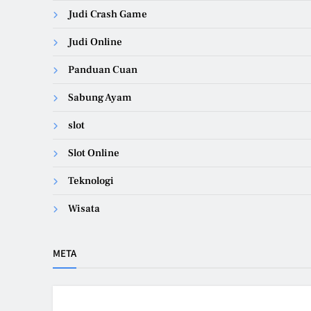
Judi Crash Game
Judi Online
Panduan Cuan
Sabung Ayam
slot
Slot Online
Teknologi
Wisata
META