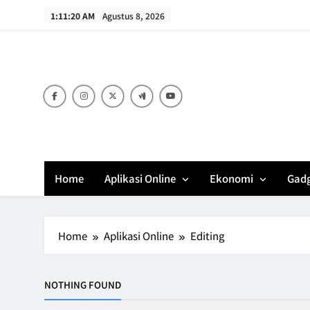
Skip
1:11:20 AM
Agustus 8, 2026
to
content
A
Home
Aplikasi Online
Ekonomi
Gad
Home
Aplikasi Online
Editing
NOTHING FOUND