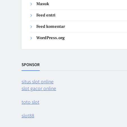
Masuk
Feed entri
Feed komentar
WordPress.org
SPONSOR
situs slot online
slot gacor online
toto slot
slot88